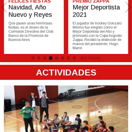
PREMIO ZAPPA
HOCKEY
Mejor Deportista
Banco es Mundial
2021
Cuatro jugadores de Banco
Provincia (Iñaki Minadeo,
El jugador de hockey Gonzalo
Mateo Fernández, Joaquín
Merino fue elegido como el
Toscani y Tadeo Mahon)
Mejor Deportista del Año y
formaron parte de la selección
premiado con la Copa Augusto
argentina que en diciembre se
Zappa. Recibió la distinción de
consagró campeona mundial
manos del presidente, Hugo
junior de hockey en la India.
Marré.
VER TODAS
ACTIVIDADES