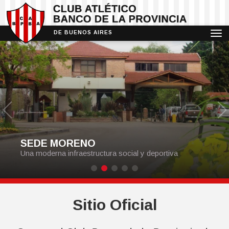
Guardando
Un momento por favor...
DE BUENOS AIRES
PORTADA
INSTITUCIONAL
AUTORIDADES
ACTIVIDADES
INSTALACIONES
BÁSQUETBOL
NOTICIAS
NUESTRA HISTORIA
FÚTBOL
REVISTA
DELEGACIONES ZONALES
GIMNASIA
GIMNASIO DE MUSCULACIÓN
SEDE MORENO
HOCKEY SOBRE CESPED
Una moderna infraestructura social y deportiva
NATACIÓN
PADEL
PELOTA PALETA
Sitio Oficial
RUNNING
SAUNA