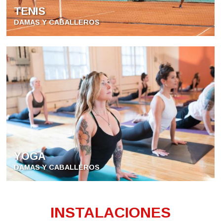
TENIS
DAMAS Y CABALLEROS
YOGA
DAMAS Y CABALLEROS
INSTALACIONES